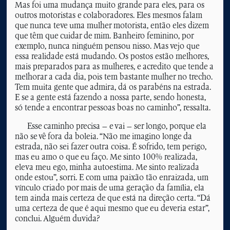
Mas foi uma mudança muito grande para eles, para os
outros motoristas e colaboradores. Eles mesmos falam
que nunca teve uma mulher motorista, então eles dizem
que têm que cuidar de mim. Banheiro feminino, por
exemplo, nunca ninguém pensou nisso. Mas vejo que
essa realidade está mudando. Os postos estão melhores,
mais preparados para as mulheres, e acredito que tende a
melhorar a cada dia, pois tem bastante mulher no trecho.
Tem muita gente que admira, dá os parabéns na estrada.
E se a gente está fazendo a nossa parte, sendo honesta,
só tende a encontrar pessoas boas no caminho”, ressalta.
Esse caminho precisa – e vai – ser longo, porque ela
não se vê fora da boleia. “Não me imagino longe da
estrada, não sei fazer outra coisa. É sofrido, tem perigo,
mas eu amo o que eu faço. Me sinto 100% realizada,
eleva meu ego, minha autoestima. Me sinto realizada
onde estou”, sorri. E com uma paixão tão enraizada, um
vínculo criado por mais de uma geração da família, ela
tem ainda mais certeza de que está na direção certa. “Dá
uma certeza de que é aqui mesmo que eu deveria estar”,
conclui. Alguém duvida?