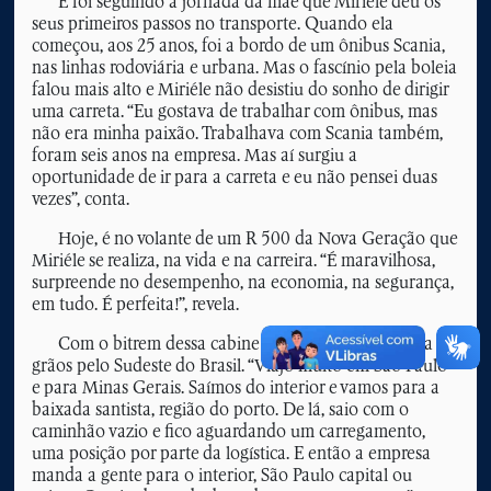
E foi seguindo a jornada da mãe que Miriéle deu os
seus primeiros passos no transporte. Quando ela
começou, aos 25 anos, foi a bordo de um ônibus Scania,
nas linhas rodoviária e urbana. Mas o fascínio pela boleia
falou mais alto e Miriéle não desistiu do sonho de dirigir
uma carreta. “Eu gostava de trabalhar com ônibus, mas
não era minha paixão. Trabalhava com Scania também,
foram seis anos na empresa. Mas aí surgiu a
oportunidade de ir para a carreta e eu não pensei duas
vezes”, conta.
Hoje, é no volante de um R 500 da Nova Geração que
Miriéle se realiza, na vida e na carreira. “É maravilhosa,
surpreende no desempenho, na economia, na segurança,
em tudo. É perfeita!”, revela.
Com o bitrem dessa cabine perfeita, ela transporta
grãos pelo Sudeste do Brasil. “Viajo muito em São Paulo
e para Minas Gerais. Saímos do interior e vamos para a
baixada santista, região do porto. De lá, saio com o
caminhão vazio e fico aguardando um carregamento,
uma posição por parte da logística. E então a empresa
manda a gente para o interior, São Paulo capital ou