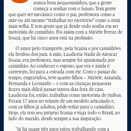
somos bem pequenininhos, que a gente
começa a sonhar com o futuro. Tem gente
que quer ser mecânico como o pai, professora como a
mãe ou até mesmo “trabalhar no escritório” como a irmã
mais velha. E tem gente que já desde cedo sonha em ser
motorista de caminhão. Foi assim com a Miriéle Ferraz de
Souza, que há cinco anos está na profissão.
O amor pelo transporte, pela Scania e por caminhões
ela herdou dos pais. A mãe, Laudiceia Nadir de Alencar
Souza, era professora, mas sempre foi apaixonada por
caminhão. Ao conhecer o esposo, que era e ainda é
carreteiro, foi para a estrada com ele. Com o passar do
tempo, engravidou, teve quatro filhos – Miriéle, Amanda,
Fernanda e Leonardo – e com as crianças pequenas
ficava mais difícil passar tantos dias fora de casa.
Laudiceia foi, então, trabalhar como motorista de ônibus.
Foram 17 anos no volante de um modelo articulado e,
com os filhos já adultos, pôde voltar para o caminhão.
Hoje, ela tem seu próprio Scania e viaja todo o Brasil, ao
lado do marido, desde sempre a sua inspiração.
"Já há quase três anos estou trabalhando com a