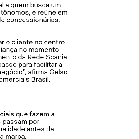
vel a quem busca um
autônomos, e reúne em
de concessionárias,
r o cliente no centro
nfiança no momento
imento da Rede Scania
so para facilitar a
egócio”, afirma Celso
merciais Brasil.
ciais que fazem a
is passam por
ualidade antes da
da marca,