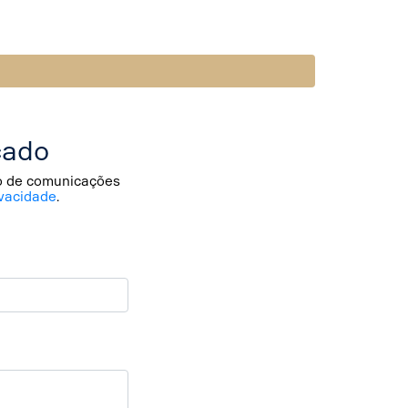
cado
io de comunicações
vacidade
.