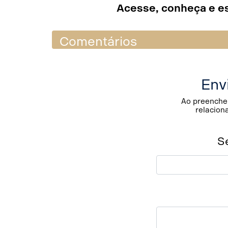
Acesse, conheça e e
Comentários
Env
Ao preencher
relacion
S